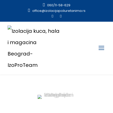
060/11-58-629
office@izolacijapoliuretanima.rs
Zahtev za ponudu