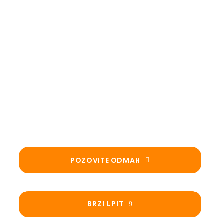
da trajno rešite problem vlage i
gubitka energije, uz dogovor termina
koji Vam najviše odgovara.
Izvođenje radova po
dogovoru!
POZOVITE ODMAH
BRZI UPIT