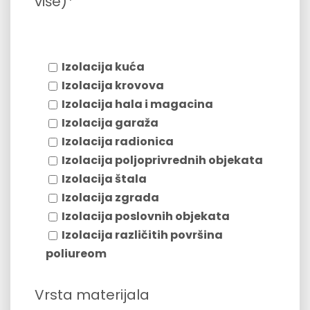
više)*
Izolacija kuća
Izolacija krovova
Izolacija hala i magacina
Izolacija garaža
Izolacija radionica
Izolacija poljoprivrednih objekata
Izolacija štala
Izolacija zgrada
Izolacija poslovnih objekata
Izolacija različitih površina
poliureom
Vrsta materijala