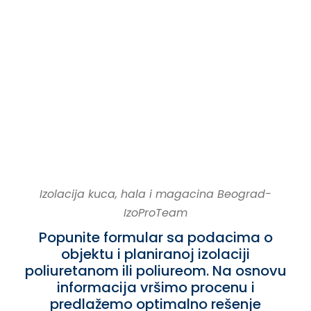
Izolacija kuca, hala i magacina Beograd-
IzoProTeam
Izolacija kuca, hala i magacina Beograd-
IzoProTeam
Popunite formular sa podacima o
objektu i planiranoj izolaciji
poliuretanom ili poliureom. Na osnovu
informacija vršimo procenu i
predlažemo optimalno rešenje