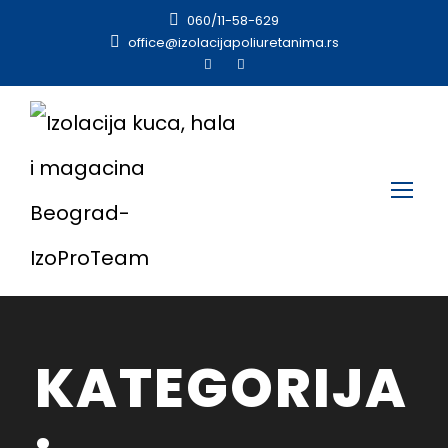
060/11-58-629
office@izolacijapoliuretanima.rs
KATEGORIJA