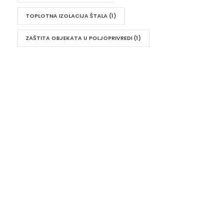
TOPLOTNA IZOLACIJA ŠTALA
(1)
ZAŠTITA OBJEKATA U POLJOPRIVREDI
(1)
UKRATKO
Vaša udobnost i energetska efikasnost su naš
prioritet. Sa izolacijom od poliuretana i poliuree, ne
samo da štitimo vaš prostor od ekstremnih
temperatura, već i smanjujemo buku, sprečavamo
kondenzaciju i pružamo dugotrajnu zaštitu od vode.
IzoProTeam je tu da transformiše vaš dom ili bilo koji