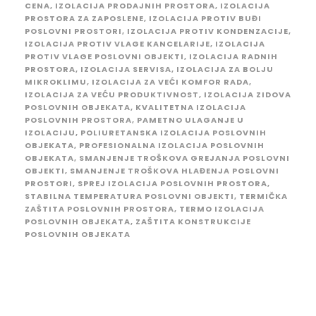
CENA
,
IZOLACIJA PRODAJNIH PROSTORA
,
IZOLACIJA
PROSTORA ZA ZAPOSLENE
,
IZOLACIJA PROTIV BUĐI
POSLOVNI PROSTORI
,
IZOLACIJA PROTIV KONDENZACIJE
,
IZOLACIJA PROTIV VLAGE KANCELARIJE
,
IZOLACIJA
PROTIV VLAGE POSLOVNI OBJEKTI
,
IZOLACIJA RADNIH
PROSTORA
,
IZOLACIJA SERVISA
,
IZOLACIJA ZA BOLJU
MIKROKLIMU
,
IZOLACIJA ZA VEĆI KOMFOR RADA
,
IZOLACIJA ZA VEĆU PRODUKTIVNOST
,
IZOLACIJA ZIDOVA
POSLOVNIH OBJEKATA
,
KVALITETNA IZOLACIJA
POSLOVNIH PROSTORA
,
PAMETNO ULAGANJE U
IZOLACIJU
,
POLIURETANSKA IZOLACIJA POSLOVNIH
OBJEKATA
,
PROFESIONALNA IZOLACIJA POSLOVNIH
OBJEKATA
,
SMANJENJE TROŠKOVA GREJANJA POSLOVNI
OBJEKTI
,
SMANJENJE TROŠKOVA HLAĐENJA POSLOVNI
PROSTORI
,
SPREJ IZOLACIJA POSLOVNIH PROSTORA
,
STABILNA TEMPERATURA POSLOVNI OBJEKTI
,
TERMIČKA
ZAŠTITA POSLOVNIH PROSTORA
,
TERMO IZOLACIJA
POSLOVNIH OBJEKATA
,
ZAŠTITA KONSTRUKCIJE
POSLOVNIH OBJEKATA