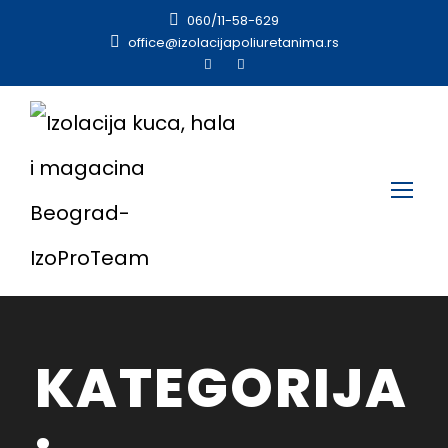
060/11-58-629
office@izolacijapoliuretanima.rs
KATEGORIJA