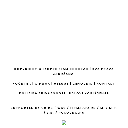
Matični broj: 64679031
PIB: 110140705
COPYRIGHT © IZOPROTEAM BEOGRAD | SVA PRAVA
ZADRŽANA.
POČETNA
|
O NAMA
|
USLUGE
|
CENOVNIK
|
KONTAKT
POLITIKA PRIVATNOSTI
|
USLOVI KORIŠĆENJA
SUPPORTED BY
09.RS
/
WS9
/
FIRMA.CO.RS
/
M.
/
M.P.
/
E.B.
/
POLOVNO.RS