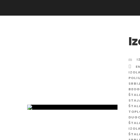
Iz
I
E
IZOL
POLI
SRBI
BEOG
ŠTAL
STAJ
ŠTAL
TOPL
DUG
ŠTAL
IZOL
ŠTAL
SRBI