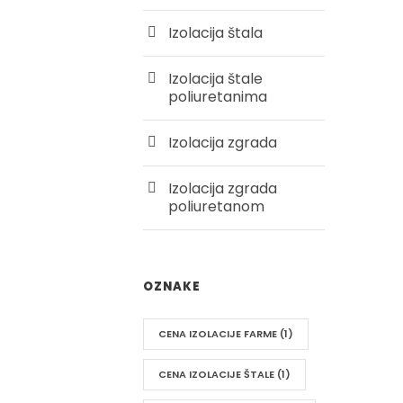
Izolacija štala
Izolacija štale
poliuretanima
Izolacija zgrada
Izolacija zgrada
poliuretanom
OZNAKE
CENA IZOLACIJE FARME
(1)
CENA IZOLACIJE ŠTALE
(1)