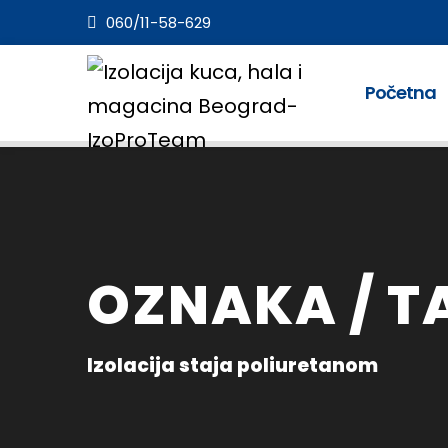
060/11-58-629
Početna
OZNAKA / T
Izolacija staja poliuretanom