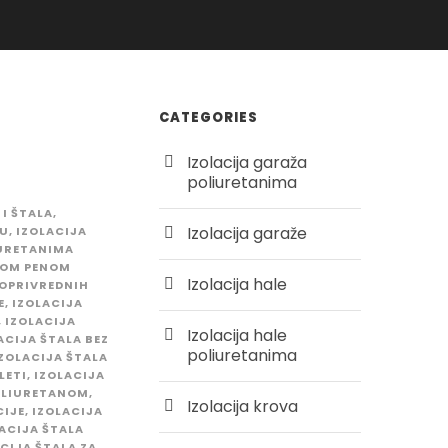
CATEGORIES
Izolacija garaža
poliuretanima
 I ŠTALA
,
Izolacija garaže
KU
,
IZOLACIJA
IURETANIMA
KOM PENOM
Izolacija hale
JOPRIVREDNIH
E
,
IZOLACIJA
,
IZOLACIJA
Izolacija hale
ACIJA ŠTALA BEZ
poliuretanima
ZOLACIJA ŠTALA
LETI
,
IZOLACIJA
POLIURETANOM
,
Izolacija krova
CIJE
,
IZOLACIJA
ACIJA ŠTALA
CIJA ŠTALA ZA