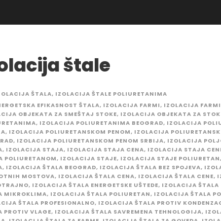
olacija štale
ZOLACIJA ŠTALA
,
IZOLACIJA ŠTALE POLIURETANIMA
NERGETSKA EFIKASNOST ŠTALA
,
IZOLACIJA FARMI
,
IZOLACIJA FARMI
ACIJA OBJEKATA ZA SMEŠTAJ STOKE
,
IZOLACIJA OBJEKATA ZA STO
URETANIMA
,
IZOLACIJA POLIURETANIMA BEOGRAD
,
IZOLACIJA POL
JA
,
IZOLACIJA POLIURETANSKOM PENOM
,
IZOLACIJA POLIURETANS
RAD
,
IZOLACIJA POLIURETANSKOM PENOM SRBIJA
,
IZOLACIJA POL
A
,
IZOLACIJA STAJA
,
IZOLACIJA STAJA CENA
,
IZOLACIJA STAJA CEN
A POLIURETANOM
,
IZOLACIJA STAJE
,
IZOLACIJA STAJE POLIURETAN
A
,
IZOLACIJA ŠTALA BEOGRAD
,
IZOLACIJA ŠTALA BEZ SPOJEVA
,
IZOL
OTNIH MOSTOVA
,
IZOLACIJA ŠTALA CENA
,
IZOLACIJA ŠTALA CENE
,
I
OTRAJNO
,
IZOLACIJA ŠTALA ENERGETSKE UŠTEDE
,
IZOLACIJA ŠTALA 
A MIKROKLIMA
,
IZOLACIJA ŠTALA POLIURETAN
,
IZOLACIJA ŠTALA 
ACIJA ŠTALA PROFESIONALNO
,
IZOLACIJA ŠTALA PROTIV KONDENZA
A PROTIV VLAGE
,
IZOLACIJA ŠTALA SAVREMENA TEHNOLOGIJA
,
IZOL
JA
,
IZOLACIJA ŠTALA ZA FARME
,
IZOLACIJA ŠTALA ZA GOVEDA
,
IZOLA