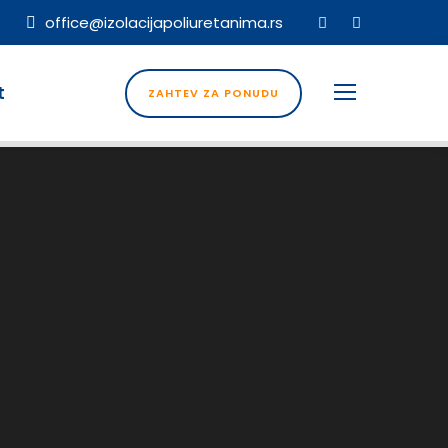
office@izolacijapoliuretanima.rs
t
ZAHTEV ZA PONUDU