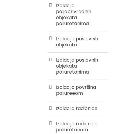
Izolacija
poljoprivrednih
objekata
poliuretanima
Izolacija poslovnih
objekata
Izolacija poslovnih
objekata
poliuretanima
Izolacija površina
poliureeom
Izolacija radionice
Izolacija radionice
poliuretanom