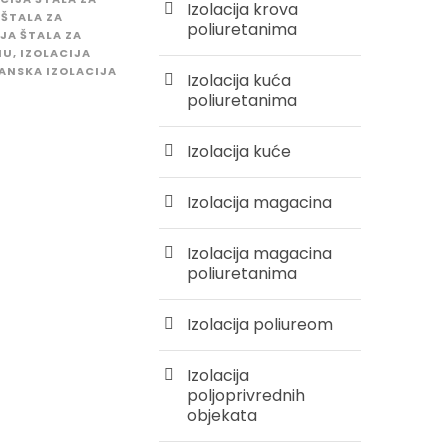
Izolacija krova
 ŠTALA ZA
poliuretanima
JA ŠTALA ZA
NU
,
IZOLACIJA
ANSKA IZOLACIJA
Izolacija kuća
poliuretanima
Izolacija kuće
Izolacija magacina
Izolacija magacina
poliuretanima
Izolacija poliureom
Izolacija
poljoprivrednih
objekata