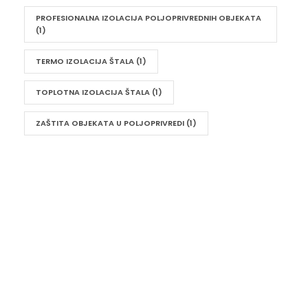
PROFESIONALNA IZOLACIJA POLJOPRIVREDNIH OBJEKATA
(1)
TERMO IZOLACIJA ŠTALA
(1)
TOPLOTNA IZOLACIJA ŠTALA
(1)
ZAŠTITA OBJEKATA U POLJOPRIVREDI
(1)
UKRATKO
Vaša udobnost i energetska efikasnost su naš
prioritet. Sa izolacijom od poliuretana i poliuree, ne