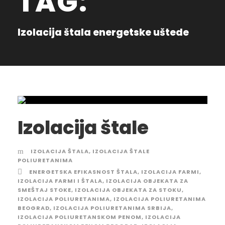
TAG:
Izolacija štala energetske uštede
Izolacija štale
IZOLACIJA ŠTALA
,
IZOLACIJA ŠTALE
POLIURETANIMA
ENERGETSKA EFIKASNOST ŠTALA
,
IZOLACIJA FARMI
,
IZOLACIJA FARMI I ŠTALA
,
IZOLACIJA OBJEKATA ZA
SMEŠTAJ STOKE
,
IZOLACIJA OBJEKATA ZA STOKU
,
IZOLACIJA POLIURETANIMA
,
IZOLACIJA POLIURETANIMA
BEOGRAD
,
IZOLACIJA POLIURETANIMA SRBIJA
,
IZOLACIJA POLIURETANSKOM PENOM
,
IZOLACIJA