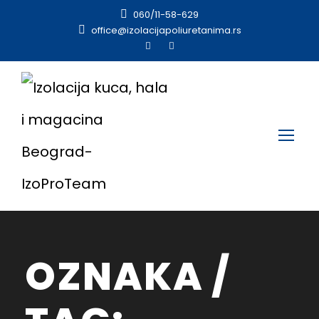
060/11-58-629
office@izolacijapoliuretanima.rs
OZNAKA /