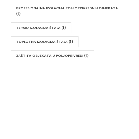
PROFESIONALNA IZOLACIJA POLJOPRIVREDNIH OBJEKATA
(1)
TERMO IZOLACIJA ŠTALA
(1)
TOPLOTNA IZOLACIJA ŠTALA
(1)
ZAŠTITA OBJEKATA U POLJOPRIVREDI
(1)
UKRATKO
Vaša udobnost i energetska efikasnost su naš
prioritet. Sa izolacijom od poliuretana i poliuree, ne