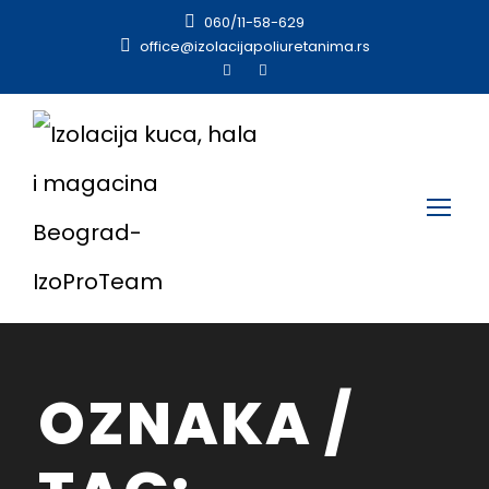
060/11-58-629
office@izolacijapoliuretanima.rs
OZNAKA /