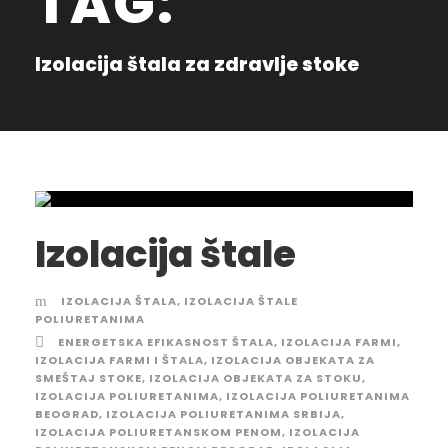
TAG:
Izolacija štala za zdravlje stoke
Izolacija štale
IZOLACIJA ŠTALA
,
IZOLACIJA ŠTALE
POLIURETANIMA
ENERGETSKA EFIKASNOST ŠTALA
,
IZOLACIJA FARMI
,
IZOLACIJA FARMI I ŠTALA
,
IZOLACIJA OBJEKATA ZA
SMEŠTAJ STOKE
,
IZOLACIJA OBJEKATA ZA STOKU
,
IZOLACIJA POLIURETANIMA
,
IZOLACIJA POLIURETANIMA
BEOGRAD
,
IZOLACIJA POLIURETANIMA SRBIJA
,
IZOLACIJA POLIURETANSKOM PENOM
,
IZOLACIJA